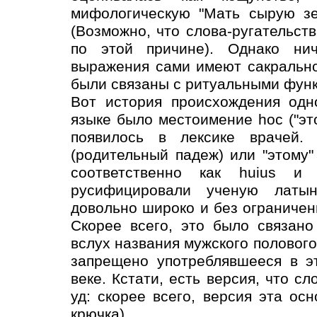
мифологическую "Мать сырую зе
(Возможно, что слова-ругательст
по этой причине). Однако нич
выражения сами имеют сакрально
были связаны с ритуальными фун
Вот история происхождения одн
языке было местоимение hoc ("эт
появилось в лексике врачей. 
(родительный падеж) или "этому"
соответственно как huius и
русифицировали ученую латын
довольно широко и без ограничен
Скорее всего, это было связан
вслух названия мужского полового 
запрещено употреблявшееся в э
веке. Кстати, есть версия, что с
уд: скорее всего, версия эта о
крючка).