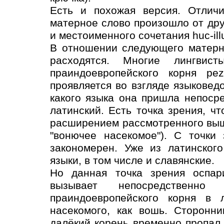
Есть и похожая версия. Отличи
матерное слово произошло от друг
и местоименного сочетания huc-illu
В отношении следующего матерн
расходятся. Многие лингвис
праиндоевропейского корня pez
проявляется во взгляде языковед
какого языка она пришла непосре
латинский. Есть точка зрения, чт
расширением рассмотренного выш
"вонючее насекомое"). С точки
закономерен. Уже из латинског
языки, в том числе и славянские.
Но данная точка зрения оспар
вызывает непосредственно 
праиндоевропейского корня в л
насекомого, как вошь. Сторонни
далёкий корень временно пропал,