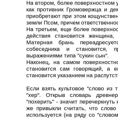
На втором, более поверхностном 
как противник Громовержца и д
приобретают при этом кощунстве
земли Псом, причем ответственнос
На третьем, еще более поверхно
действия становится женщина, 
Матерная брань переадресует
собеседника и становится, п
выражениями типа "сукин сын".
Наконец, на самом поверхностн
становится сам говорящий, а е
становится указанием на распутст
Если взять культовое "слово из т
"хер". Открыв словарь древнер
"похерить" - значит перечеркнуть 
же привыкли считать, что слово
используется (на ряду со "словом