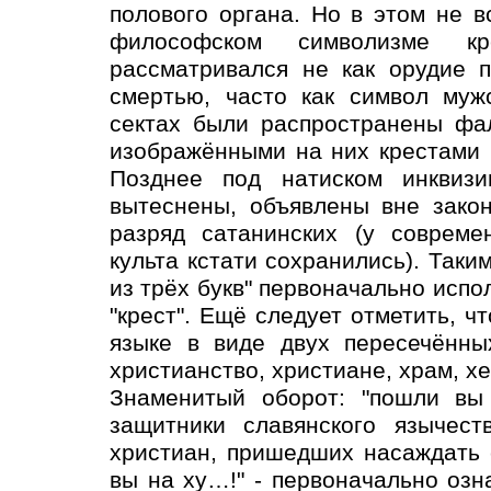
полового органа. Но в этом не в
философском символизме к
рассматривался не как орудие 
смертью, часто как символ муж
сектах были распространены фал
изображёнными на них крестами 
Позднее под натиском инквизи
вытеснены, объявлены вне зако
разряд сатанинских (у совреме
культа кстати сохранились). Таким
из трёх букв" первоначально испо
"крест". Ещё следует отметить, ч
языке в виде двух пересечённы
христианство, христиане, храм, хер
Знаменитый оборот: "пошли вы 
защитники славянского язычест
христиан, пришедших насаждать с
вы на ху…!" - первоначально озна