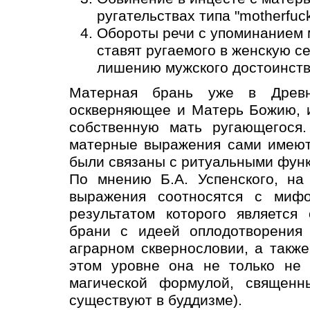
ругательствах типа "motherfuck
Обороты речи с упоминанием м
ставят ругаемого в женскую с
лишению мужского достоинств
Матерная брань уже в Древн
оскверняющее и Матерь Божию, 
собственную мать ругающегося.
матерные выражения сами имеют
были связаны с ритуальными фун
По мнению Б.А. Успенского, на
выражения соотносятся с миф
результатом которого является
брани с идеей оплодотворения 
аграрном сквернословии, а такж
этом уровне она не только не 
магической формулой, священн
существуют в буддизме).