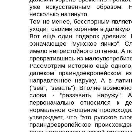
уже искусственным образом. Н
несколько натянуто.
Тем не менее, бесспорным являет
уходит своими корнями в далёкую
Вот ещё один подарок древних. 
означающее "мужское яичко". С
имело непристойного оттенка. А п
превратившись из малоупотребите
Рассмотрим историю ещё одного,
далёком праиндоевропейском яз
направленное наружу. А в латин
("зев", "зевать"). Вполне возможн
слова - "раззявить наружу". А
первоначально относился к д
нормальное сношение происходил
утверждает, что "это русское сл
праиндоевропейское происхожден
рода патриархом русской матерщи