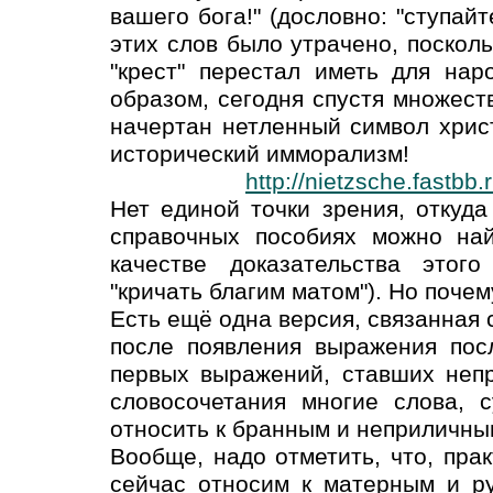
вашего бога!" (дословно: "ступайт
этих слов было утрачено, поскол
"крест" перестал иметь для нар
образом, сегодня спустя множест
начертан нетленный символ христ
исторический имморализм!
http://nietzsche.fastb
Нет единой точки зрения, откуд
справочных пособиях можно най
качестве доказательства этог
"кричать благим матом"). Но почем
Есть ещё одна версия, связанная с
после появления выражения посл
первых выражений, ставших неп
словосочетания многие слова, 
относить к бранным и неприличны
Вообще, надо отметить, что, прак
сейчас относим к матерным и ру