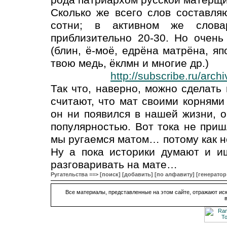
Сколько же всего слов составля
сотни; в активном же слова
приблизительно 20-30. Но очень
(блин, ё-моё, едрёна матрёна, яп
твою медь, ёклмн и многие др.)
http://subscribe.ru/arc
Так что, наверно, можно сделать
считают, что мат своими корнями 
он ни появился в нашей жизни, о
популярностью. Вот тока не приш
мы ругаемся матом… потому как не
Ну а пока историки думают и и
разговаривать на мате…
Ругательства ≡≡>
[поиск]
[добавить]
[по алфавиту]
[генератор
Все материалы, представленные на этом сайте, отражают иск