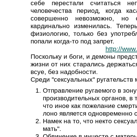
себе перестали считаться не
человечества период, когда ка
совершенно невозможно, но 
кардинально изменилась. Тепер
физиологию, только без употреб
попали когда-то под запрет.
http://www
Поскольку и боги, и демоны предс
жизни от них старались держатьс
всуе, без надобности.
Среди "сексуальных" ругательств 
Отправление ругаемого в зону
производительных органов, в 
что иное как пожелание смерт
лоно является одновременно 
Намек на то, что некто сексу
мать".
Обвинение в инцесте с матерь