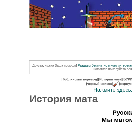
Друзья, нужна Ваша помощь!
Раздаем бесплатно много интересны
Помогите пожалуйста реш
[Гоблинский перевод]
[История мата]
[БУРИ
[черный список]
[вернут
Нажмите здесь,
История мата
Русск
Мы матом