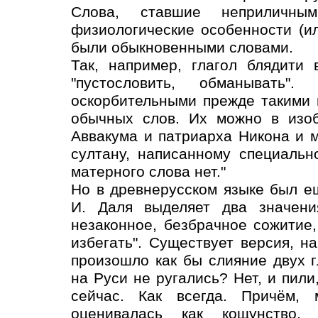
Слова, ставшие неприличны
физиологические особенности (ил
были обыкновенными словами.
Так, например, глагол блядити
"пустословить, обманывать"
оскорбительными прежде такими
обычных слов. Их можно в изоб
Аввакума и патриарха Никона и м
султану, написанному специальн
матерного слова нет."
Но в древнерусском языке был ещ
И. Даля выделяет два значени
незаконное, безбрачное сожитие
избегать". Существует версия, н
произошло как бы слияние двух г
на Руси не ругались? Нет, и пили,
сейчас. Как всегда. Причём,
оценивалась как кощунство