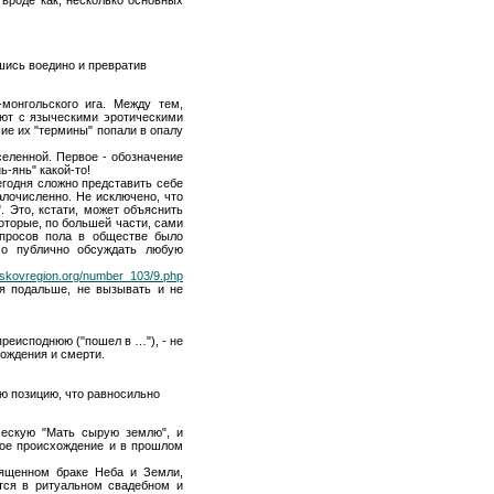
вшись воедино и превратив
монгольского ига. Между тем,
ают с языческими эротическими
ие их "термины" попали в опалу
еленной. Первое - обозначение
ь-янь" какой-то!
егодня сложно представить себе
алочисленно. Не исключено, что
. Это, кстати, может объяснить
оторые, по большей части, сами
опросов пола в обществе было
мо публично обсуждать любую
pskovregion.org/number_103/9.php
ся подальше, не вызывать и не
преисподнюю ("пошел в …"), - не
рождения и смерти.
ю позицию, что равносильно
ческую "Мать сырую землю", и
ное происхождение и в прошлом
вященном браке Неба и Земли,
ется в ритуальном свадебном и