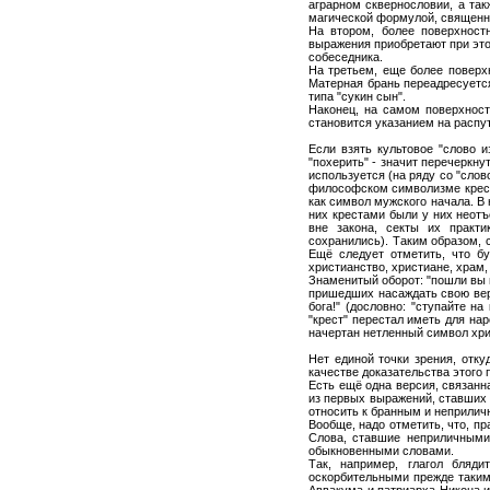
аграрном сквернословии, а та
магической формулой, священн
На втором, более поверхност
выражения приобретают при это
собеседника.
На третьем, еще более поверх
Матерная брань переадресуетс
типа "сукин сын".
Наконец, на самом поверхност
становится указанием на распут
Если взять культовое "слово и
"похерить" - значит перечеркну
используется (на ряду со "слов
философском символизме крест,
как символ мужского начала. В
них крестами были у них неот
вне закона, секты их практи
сохранились). Таким образом, с
Ещё следует отметить, что б
христианство, христиане, храм, 
Знаменитый оборот: "пошли вы в
пришедших насаждать свою веру.
бога!" (дословно: "ступайте н
"крест" перестал иметь для на
начертан нетленный символ хрис
Нет единой точки зрения, отку
качестве доказательства этого
Есть ещё одна версия, связанн
из первых выражений, ставших 
относить к бранным и неприлич
Вообще, надо отметить, что, пр
Слова, ставшие неприличными,
обыкновенными словами.
Так, например, глагол бляди
оскорбительными прежде таким
Аввакума и патриарха Никона и