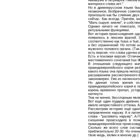
матерного слова нет."
Но в древнерусском языке был
незаконное, безбрачное сожитие
произошло как бы слияние двух г
сейчас. Как всегда. Причём, 
"Мать сырую землю", и собствен
Однако ничего не помогало, 
ритуальными функциями.
Вот история происхождения одн
появилось в лексике врачей. 
соответственно как huius и hu
и без ограничений. Но потом н
мужского полового органа. (Так
есть версия, что слова удочка 
Есть и похожая версия. Отличи
местоименного сочетания huc-ill
В отношении следующего мат
праиндоевропейского корня pez
какого языка она пришла непоср
расширением рассмотренного вы
закономерен. Уже из латинского
Но данная точка зрения ос
праиндоевропейского корня в ла
корень временно пропал, устар
натянуто.
Тем не менее, бесспорным явля
Вот ещё один подарок древних
имело непристойного оттенка. 
Рассмотрим историю ещё одног
направленное наружу. А в латин
слова - "раззявить наружу". А
сношение происходило в пози
праиндоевропейское происхожде
Сколько же всего слов соста
приблизительно 20-30. Но очень
твою медь, ёклмн и многие др.)