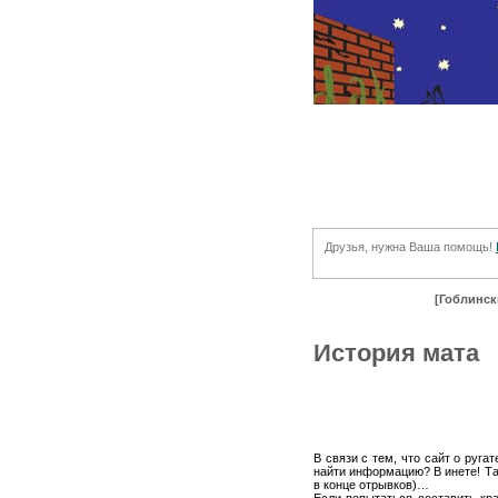
Друзья, нужна Ваша помощь!
[Гоблинск
История мата
В связи с тем, что сайт о руга
найти информацию? В инете! Так
в конце отрывков)…
Если попытаться составить кр