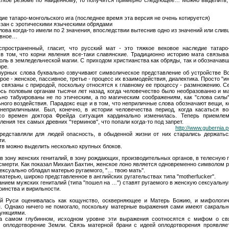
дие татаро-монгольского ига (последнее время эта версия не очень котируется)
язан с эротическими языческими обрядами
лова когда-то имели по 2 значения, впоследствии вытеснив одно из значений или сли
ивное…
пространенный, гласит, что русский мат - это тяжкое вековое наследие татаро-
в том, что корни явления все-таки славянские. Традиционно историю мата связыв
ль в земледельческой магии. С приходом христианства как обряды, так и обозначавш
оре.
урных слова буквально озвучивают символическое представление об устройстве Вс
рое - женское, пассивное, третье - процесс их взаимодействия, диалектика. Просто "ин
 связаны с природой, поскольку относятся к главному ее процессу - размножению. С
ось половым органам тысячи лет назад, когда человечество было необразованно и м
но табуированы не по этическим, а по магическим соображениям, как "слова силы"
го воздействия. Парадокс еще и в том, что неприличные слова обозначают вещи, к
 неприличными. Был, конечно, в истории человечества период, когда касаться в
со времен доктора Фрейда ситуация кардинально изменилась. Теперь приемле
ления тех самых древних "терминов", что попали когда-то под запрет.
http://www.gubernia.
редставляли для людей опасность, в обыденной жизни от них старались держать
ти.
тв можно выделить несколько крупных блоков.
в зону женских гениталий, в зону рождающих, производительных органов, в телесную 
 смерти. Как показал Михаил Бахтин, женское лоно является одновременно символом 
сексуально обладал матерью ругаемого, "… твою мать".
матерью, широко представленное в английских ругательствах типа "motherfucker".
нием мужских гениталий (типа "пошел на …") ставят ругаемого в женскую сексуальну
инства и вирильности.
й Руси оценивалась как кощунство, оскверняющее и Матерь Божию, и мифологи
. Однако ничего не помогало, поскольку матерные выражения сами имеют сакраль
ункциями.
на самом глубинном, исходном уровне эти выражения соотносятся с мифом о с
я оплодотворение Земли. Связь матерной брани с идеей оплодотворения проявля