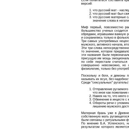
версий:
что русский мат - насле
что русский мат был св
что русские матерные с
значение слова в негат
Миф первый, повсеместно рас
большинство ученых сходится 
обрядами, игравшими важную ро
и сохранились только в фолькл
Три самых употребимых неценз
мужского, активного начала, вто
Эти три слова непосредственно
то значение, которое придавал
эти названия были первоначаль
присущую им мощь эмоционально
по себе перестали считаться
совершенно невозможно, но 
физиологию, только без употреб
Поскольку и боги, и демоны п
называть их всуе, без надобнос
Среди "сексуальных" ругательс
Отправление ругаемого 
что иное как пожелание
Намек на то, что некто 
Обвинение в инцесте с 
Обороты речи с упомина
лишению мужского досто
Матерная брань уже в Древне
собственную мать ругающегося
были связаны с ритуальными ф
По мнению Б.А. Успенского, 
результатом которого являетс