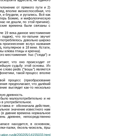
клонение от прямого пути и 2)
ляд, вполне жизнеспособная, что
, и блудили, и ругались. Всё как
атерь Божию, и мифологическую
нас не дошли, по этой причине).
еские времена были связаны с
але 19 века данное местоимение
 падеж), что по-латыни звучит
 употреблялось довольно широко
на произнесение вслух названия
, популярное в 18 веке. Кстати,
мы клюва птицы и крючка).
го местоимения: huc ("сюда") и
тают, что оно происходит от
ьнейшую судьбу этой основы. Из
е слово pedis ("вошь") является
фонетики, такой процесс вполне
ой процесс (преобразование
рения предполагают, что далёкий
ение выглядит как-то несколько
вую древность.
 было малоупотребительно и не
 в употребительное.
тавка e- обозначала действие,
вальное значение известного нам
ы (в давние времена нормальное
ень древнее, непосредственно
апасе находится, в основном,
ёлки-палки, ёксель-моксель, ёрш
ucation.ruslit/200205/14155033.html