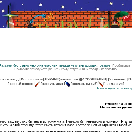
Раздаем бесплатно много интересных, правда не очень дорогих, товаров
. Проблема в 
Помогите пожалуйста решить, кому отдать наши товары бесплатно.
ий перевод]
[История мата]
[БУРИМЕ(пишем стих)]
[АССОЦИАЦИИ]
[Читалово]
[П
[черный список]
[вернуть долг]
[послать на хуй]
[на главную]
Нажмите здесь, если эта с
Русский язык бе
Мы матом не ругае
тельствах, неплохо бы знать историю мата. Неплохо бы, интересно и логично. Ну а г
 что на этой странице этого сайта история мата, составленная из отрывков статей из
аткое резюме по найденному, то получится примерно следующее… Можно выделить, 