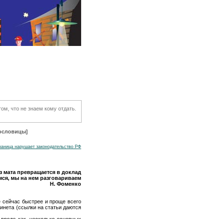
том, что не знаем кому отдать.
ословицы]
траница нарушает законодательство РФ
з мата превращается в доклад
мся, мы на нем разговариваем
Н. Фоменко
де сейчас быстрее и проще всего
 инета (ссылки на статьи даются
вроде как, несколько основных