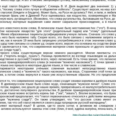
 ещё глагол блудити -"блуждать". Словарь В. И. Даля выделяет два значения: 1) у
, "посему слова этого лучше в общежитии избегать". Существует версия, на наш взг
лаголов (блядити и блудити). Может быть, на Руси не ругались? Нет, и пили, и любили
матерная брань уже в Древней Руси оценивалась как кощунство, оскверняющее и М
ную мать ругающегося. (Возможно, что слова-ругательства, бытовавшие на Руси, до 
поскольку матерные выражения сами имеют сакральное происхождение, а в языч
ого известного всем слова. В латинском языке было местоимение hoc ("это"). В нач
Они назначали лекарство "для этого" (родительный падеж) или "этому" (дательный
ic. Менее образованные пациенты русифицировали ученую латынь. Сначала это слово
а него было наложено табу. Скорее всего, это было связано с наложением запрета 
 же, как в начале 19 века было запрещено употреблявшееся в этом значении слово уд
и удод тоже связаны со словом уд: скорее всего, версия эта основана на сходстве фор
е заключается в том, что современное матерное слово произошло от другого латинско
uc (сюда-туда").
ерного слова существующие версии немного расходятся. Многие лингвисты счи
d- ("портить воздух, пукать"). Разница проявляется во взгляде языковедов на дал
едственно в русский? Скорее всего, через латинский. Есть точка зрения, что латинско
ше праиндоевропейского слова (в значении "вонючее насекомое"). С точки зрения 
 языка оно пришло в некоторые другие языки, в том числе и славянские.
паривается некоторыми учёными: сомнения вызывает непосредственно языков
тинское слово) и "вонючесть" такого насекомого, как вошь. Сторонники этой точки з
ев, а потом снова вернулся в языки уже искусственным образом. Но это предполож
ется то, что современное нецензурное слово уходит своими корнями в далёкую языко
. В древнерусском языке было слово мудо, означающее "мужское яичко". Слово это
А потом, видимо, оно дошло до наших времён, превратившись из малоупотребительного
о, достаточно популярного ругательства. В далёком праиндоевропейском языке прис
ском языке можно встретить корень bat- ("зев", "зевать"). Вполне возможно, что бук
.Гороховский предполагает, что "глагол первоначально относился к действиям женщин
ции "мужчина сзади")". Он также утверждает, что "это русское слово имеет оч
ние, так что сей глагол является своего рода патриархом русской матерщины".
вляют матерный язык? В целом, где-то около сотни; в активном же словарном з
 активно используются замены этих слов (блин, ё-моё, едрёна матрёна, япона мать, 
http://subscribe.ru/archive/job.ed