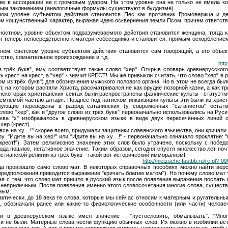
кже в ассоциации ее с громовым ударом. На этом уровне она не только не имела к
ым заклинанием (аналогичные формулы существуют в буддизме).
ном уровне субъектом действия становится Пес как противник Громовержца и д
м кощунственный характер, выражая идею осквернения земли Псом, причем ответстве
ностном, уровне объектом подразумеваемого действия становится женщина, тогда ка
я теперь непосредственно к матери собеседника и становится, прямым оскорбление
ном, светском уровне субъектом действия становится сам говорящий, а его объек
ство, сомнительное происхождение и т.д.
htt
з трёх букв", ему соответствует также слово "хер". Открыв словарь древнерусског
ть крест на крест, а "хер" - значит КРЕСТ! Мы же привыкли считать, что слово "хер" в
ом из трёх букв") для обозначения мужского полового органа. Но в этом не всегда бы
 на котором распяли Христа, рассматривался не как орудие позорной казни, а как т
 некоторых христианских сектах были распространены фаллические культы - статуэт
ъемлемой частью алтаря. Позднее под натиском инквизиции культы эти были из хрис
кующие переведены в разряд сатанинских (у современных "сатанистов" остатк
лово "хер", как и "другое слово из трёх букв" первоначально использовались на Руси
уква "х" изображалось в древнерусском языке в виде двух пересечённых линий с
хер (крест).
се на ху…!" скорее всего, придумали защитники славянского язычества, они кричали 
 "Идите вы на хер!" или "Идите вы на ху…!" - первоначально означало проклятие: "
а крест!"). Затем религиозное значение этих слов было утрачено, поскольку с побе
рода пошлое, негативное значение. Таким образом, сегодня спустя множество лет поч
тианской религии из трёх букв - такой вот исторический имморализм!
http://nietzsche.fastbb.ru/re.pl?
да произошло само слово мат. В некоторых справочных пособиях можно найти верси
 предположения приводится выражение "кричать благим матом"). Но почему слово мат 
ая с тем, что слово мат пришло в русский язык после появления выражения послать к
неприличным. После появления именно этого словосочетания многие слова, существ
ным.
актически, до 18 века те слова, которые мы сейчас относим к матерным и ругательн
 обозначали ранее или какие-то физиологические особенности (или части) челове
ти в древнерусском языке имел значение - "пустословить, обманывать". "Мн
и не были. Матерные слова несли функцию обычных слов. Их можно в изобилии вст
 много еще где. А вот в письме запорожцев султану, написанному специально, чтобы 