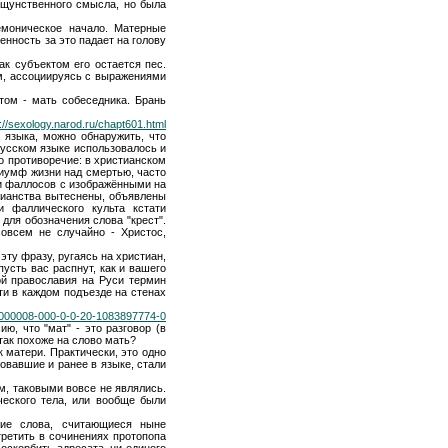
ощунственного смысла, но была
емоническое начало. Матерные
нность за это падает на голову
к субъектом его остается пес.
м, ассоциируясь с выражениями
том - мать собеседника. Брань
p://sexology.narod.ru/chapt601.html
о языка, можно обнаружить, что
 русском языке использовалось и
ло противоречие: в христианском
риумф жизни над смертью, часто
ки фаллосов с изображёнными на
тианства вытеснены, объявлены
и фаллического культа кстати
 для обозначения слова "крест".
овсем не случайно - Христос,
эту фразу, ругаясь на христиан,
пусть вас распнут, как и вашего
дой православия на Руси термин
ти в каждом подъезде на стенах
-00000008-000-0-0-20-1083897774-0
ю, что "мат" - это разговор (в
так похоже на слово мать?
 матери. Практически, это одно
овавшие и ранее в языке, стали
ым, таковыми вовсе не являлись.
ческого тела, или вообще были
огие слова, считающиеся ныне
ретить в сочинениях протопопа
оскорбить адресата, ни единого