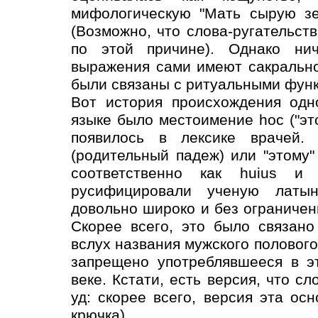
мифологическую "Мать сырую зе
(Возможно, что слова-ругательст
по этой причине). Однако нич
выражения сами имеют сакрально
были связаны с ритуальными фун
Вот история происхождения одн
языке было местоимение hoc ("эт
появилось в лексике врачей. 
(родительный падеж) или "этому"
соответственно как huius и
русифицировали ученую латын
довольно широко и без ограничен
Скорее всего, это было связан
вслух названия мужского полового 
запрещено употреблявшееся в э
веке. Кстати, есть версия, что с
уд: скорее всего, версия эта о
крючка).