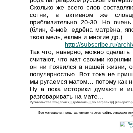
Сколько же всего слов составля
сотни; в активном же слова
приблизительно 20-30. Но очень
(блин, ё-моё, едрёна матрёна, яп
твою медь, ёклмн и многие др.)
http://subscribe.ru/arc
Так что, наверно, можно сделать
считают, что мат своими корнями 
он ни появился в нашей жизни, о
популярностью. Вот тока не приш
мы ругаемся матом… потому как не
Ну а пока историки думают и и
разговаривать на мате…
Ругательства ≡≡>
[поиск]
[добавить]
[по алфавиту]
[генератор
Все материалы, представленные на этом сайте, отражают иск