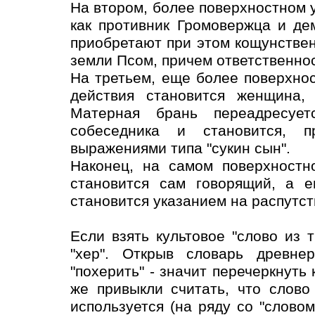
На втором, более поверхностном 
как противник Громовержца и д
приобретают при этом кощунстве
земли Псом, причем ответственнос
На третьем, еще более поверхно
действия становится женщина, 
Матерная брань переадресует
собеседника и становится, п
выражениями типа "сукин сын".
Наконец, на самом поверхностн
становится сам говорящий, а е
становится указанием на распутст
Если взять культовое "слово из т
"хер". Открыв словарь древнер
"похерить" - значит перечеркнуть 
же привыкли считать, что слово
используется (на ряду со "словом