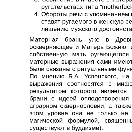
ругательствах типа "motherfuck
Обороты речи с упоминанием м
ставят ругаемого в женскую с
лишению мужского достоинств
Матерная брань уже в Древн
оскверняющее и Матерь Божию, 
собственную мать ругающегося.
матерные выражения сами имеют
были связаны с ритуальными фун
По мнению Б.А. Успенского, на
выражения соотносятся с миф
результатом которого является
брани с идеей оплодотворения 
аграрном сквернословии, а такж
этом уровне она не только не 
магической формулой, священн
существуют в буддизме).