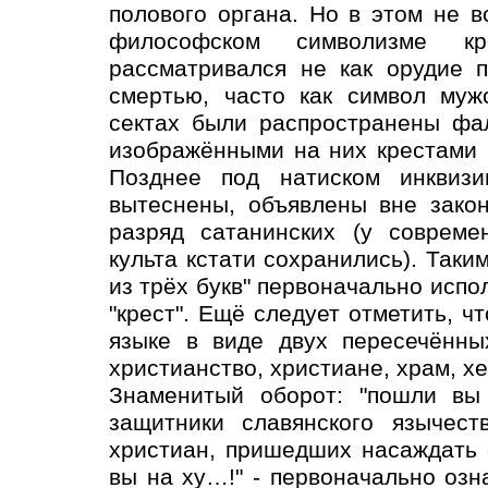
полового органа. Но в этом не в
философском символизме к
рассматривался не как орудие 
смертью, часто как символ муж
сектах были распространены фал
изображёнными на них крестами 
Позднее под натиском инквизи
вытеснены, объявлены вне зако
разряд сатанинских (у совреме
культа кстати сохранились). Таким
из трёх букв" первоначально испо
"крест". Ещё следует отметить, ч
языке в виде двух пересечённы
христианство, христиане, храм, хер
Знаменитый оборот: "пошли вы 
защитники славянского язычест
христиан, пришедших насаждать с
вы на ху…!" - первоначально озна