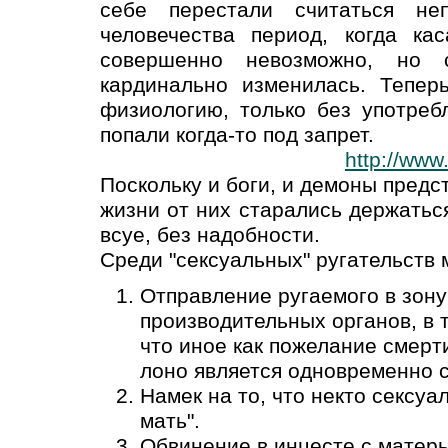
себе перестали считаться не
человечества период, когда ка
совершенно невозможно, но 
кардинально изменилась. Тепер
физиологию, только без употреб
попали когда-то под запрет.
http://www
Поскольку и боги, и демоны предс
жизни от них старались держатьс
всуе, без надобности.
Среди "сексуальных" ругательств 
Отправление ругаемого в зону
производительных органов, в 
что иное как пожелание смерт
лоно является одновременно 
Намек на то, что некто сексу
мать".
Обвинение в инцесте с матерь