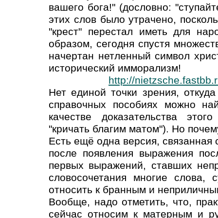
вашего бога!" (дословно: "ступайт
этих слов было утрачено, поскол
"крест" перестал иметь для нар
образом, сегодня спустя множест
начертан нетленный символ христ
исторический имморализм!
http://nietzsche.fastb
Нет единой точки зрения, откуд
справочных пособиях можно най
качестве доказательства этог
"кричать благим матом"). Но почем
Есть ещё одна версия, связанная с
после появления выражения посл
первых выражений, ставших неп
словосочетания многие слова, 
относить к бранным и неприличны
Вообще, надо отметить, что, прак
сейчас относим к матерным и ру