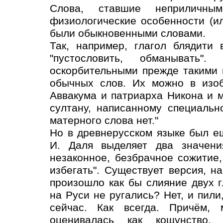
Слова, ставшие неприличны
физиологические особенности (ил
были обыкновенными словами.
Так, например, глагол блядити
"пустословить, обманывать"
оскорбительными прежде такими
обычных слов. Их можно в изоб
Аввакума и патриарха Никона и м
султану, написанному специальн
матерного слова нет."
Но в древнерусском языке был ещ
И. Даля выделяет два значени
незаконное, безбрачное сожитие
избегать". Существует версия, н
произошло как бы слияние двух г
на Руси не ругались? Нет, и пили,
сейчас. Как всегда. Причём,
оценивалась как кощунство