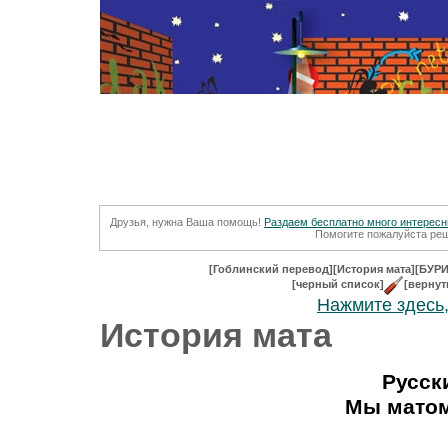
Друзья, нужна Ваша помощь!
Раздаем бесплатно много интересны
Помогите пожалуйста реш
[Гоблинский перевод]
[История мата]
[БУРИ
[черный список]
[вернут
Нажмите здесь,
История мата
Русск
Мы матом