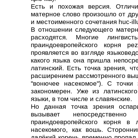
Есть и похожая версия. Отличи
матерное слово произошло от друг
и местоименного сочетания huc-illu
В отношении следующего матерн
расходятся. Многие лингвис
праиндоевропейского корня pez
проявляется во взгляде языковед
какого языка она пришла непосре
латинский. Есть точка зрения, чт
расширением рассмотренного выш
"вонючее насекомое"). С точки
закономерен. Уже из латинског
языки, в том числе и славянские.
Но данная точка зрения оспар
вызывает непосредственно 
праиндоевропейского корня в л
насекомого, как вошь. Сторонни
далёкий корень временно пропал,