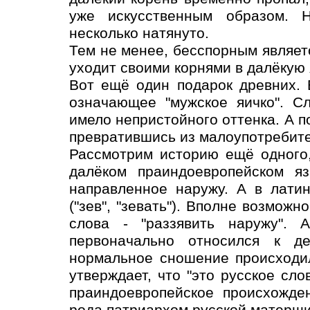
уже искусственным образом. Н
несколько натянуто.
Тем не менее, бесспорным являет
уходит своими корнями в далёкую
Вот ещё один подарок древних. 
означающее "мужское яичко". С
имело непристойного оттенка. А п
превратившись из малоупотребите
Рассмотрим историю ещё одного,
далёком праиндоевропейском яз
направленное наружу. А в латин
("зев", "зевать"). Вполне возможн
слова - "раззявить наружу". А
первоначально относился к д
нормальное сношение происходил
утверждает, что "это русское сл
праиндоевропейское происхожден
рода патриархом русской матерщи