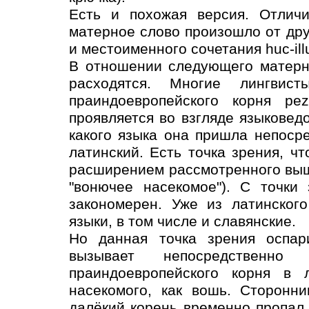
Есть и похожая версия. Отличи
матерное слово произошло от друг
и местоименного сочетания huc-illu
В отношении следующего матерн
расходятся. Многие лингвис
праиндоевропейского корня pez
проявляется во взгляде языковед
какого языка она пришла непосре
латинский. Есть точка зрения, чт
расширением рассмотренного выш
"вонючее насекомое"). С точки
закономерен. Уже из латинског
языки, в том числе и славянские.
Но данная точка зрения оспар
вызывает непосредственно 
праиндоевропейского корня в л
насекомого, как вошь. Сторонни
далёкий корень временно пропал,