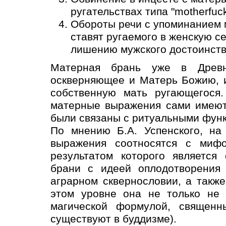
ругательствах типа "motherfuck
Обороты речи с упоминанием м
ставят ругаемого в женскую с
лишению мужского достоинств
Матерная брань уже в Древн
оскверняющее и Матерь Божию, 
собственную мать ругающегося.
матерные выражения сами имеют
были связаны с ритуальными фун
По мнению Б.А. Успенского, на
выражения соотносятся с миф
результатом которого является
брани с идеей оплодотворения 
аграрном сквернословии, а такж
этом уровне она не только не 
магической формулой, священн
существуют в буддизме).