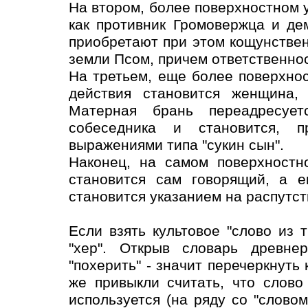
На втором, более поверхностном 
как противник Громовержца и д
приобретают при этом кощунстве
земли Псом, причем ответственнос
На третьем, еще более поверхно
действия становится женщина, 
Матерная брань переадресует
собеседника и становится, п
выражениями типа "сукин сын".
Наконец, на самом поверхностн
становится сам говорящий, а е
становится указанием на распутст
Если взять культовое "слово из т
"хер". Открыв словарь древнер
"похерить" - значит перечеркнуть 
же привыкли считать, что слово
используется (на ряду со "словом