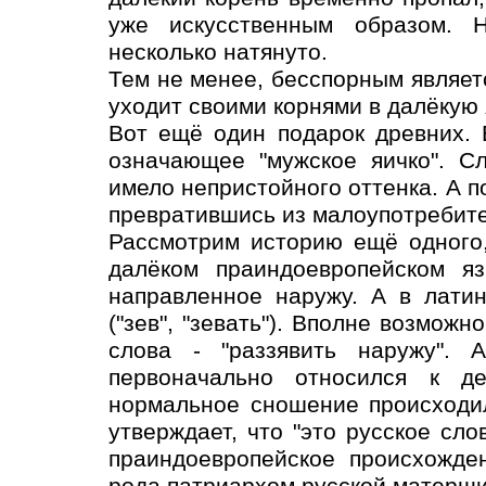
уже искусственным образом. Н
несколько натянуто.
Тем не менее, бесспорным являет
уходит своими корнями в далёкую
Вот ещё один подарок древних. 
означающее "мужское яичко". С
имело непристойного оттенка. А п
превратившись из малоупотребите
Рассмотрим историю ещё одного,
далёком праиндоевропейском яз
направленное наружу. А в латин
("зев", "зевать"). Вполне возможн
слова - "раззявить наружу". А
первоначально относился к д
нормальное сношение происходил
утверждает, что "это русское сл
праиндоевропейское происхожден
рода патриархом русской матерщи