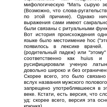
мифологическую "Мать сырую зе
(Возможно, что слова-ругательст
по этой причине). Однако нич
выражения сами имеют сакрально
были связаны с ритуальными фун
Вот история происхождения одн
языке было местоимение hoc ("эт
появилось в лексике врачей. 
(родительный падеж) или "этому"
соответственно как huius и
русифицировали ученую латын
довольно широко и без ограничен
Скорее всего, это было связан
вслух названия мужского полового 
запрещено употреблявшееся в э
веке. Кстати, есть версия, что с
уд: скорее всего, версия эта о
крючка).