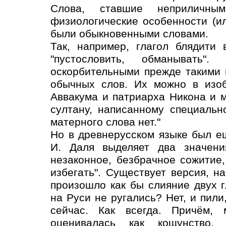
Слова, ставшие неприличны
физиологические особенности (ил
были обыкновенными словами.
Так, например, глагол блядити
"пустословить, обманывать"
оскорбительными прежде такими
обычных слов. Их можно в изоб
Аввакума и патриарха Никона и м
султану, написанному специальн
матерного слова нет."
Но в древнерусском языке был ещ
И. Даля выделяет два значени
незаконное, безбрачное сожитие
избегать". Существует версия, н
произошло как бы слияние двух г
на Руси не ругались? Нет, и пили,
сейчас. Как всегда. Причём,
оценивалась как кощунство