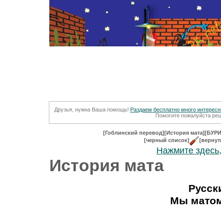
Друзья, нужна Ваша помощь!
Раздаем бесплатно много интересны
Помогите пожалуйста реш
[Гоблинский перевод]
[История мата]
[БУРИ
[черный список]
[вернут
Нажмите здесь,
История мата
Русск
Мы матом