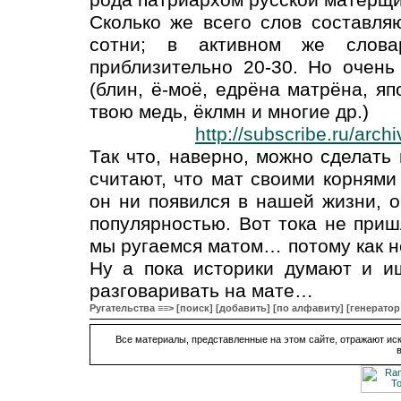
Сколько же всего слов составля
сотни; в активном же слова
приблизительно 20-30. Но очень
(блин, ё-моё, едрёна матрёна, яп
твою медь, ёклмн и многие др.)
http://subscribe.ru/arc
Так что, наверно, можно сделать
считают, что мат своими корнями 
он ни появился в нашей жизни, о
популярностью. Вот тока не приш
мы ругаемся матом… потому как не
Ну а пока историки думают и и
разговаривать на мате…
Ругательства ≡≡>
[поиск]
[добавить]
[по алфавиту]
[генератор
Все материалы, представленные на этом сайте, отражают иск