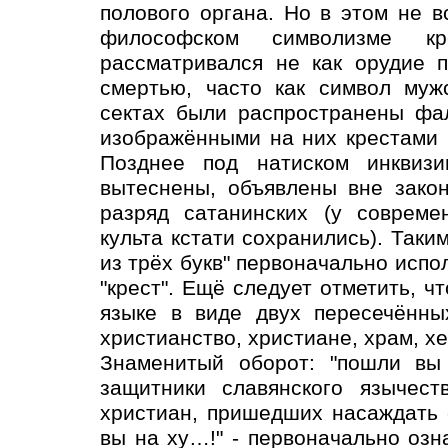
полового органа. Но в этом не в
философском символизме к
рассматривался не как орудие 
смертью, часто как символ муж
сектах были распространены фал
изображёнными на них крестами 
Позднее под натиском инквизи
вытеснены, объявлены вне зако
разряд сатанинских (у совреме
культа кстати сохранились). Таким
из трёх букв" первоначально испо
"крест". Ещё следует отметить, ч
языке в виде двух пересечённы
христианство, христиане, храм, хер
Знаменитый оборот: "пошли вы 
защитники славянского язычест
христиан, пришедших насаждать с
вы на ху…!" - первоначально озна