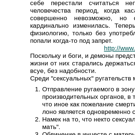
себе перестали считаться не
человечества период, когда ка
совершенно невозможно, но 
кардинально изменилась. Тепер
физиологию, только без употреб
попали когда-то под запрет.
http://www
Поскольку и боги, и демоны предс
жизни от них старались держатьс
всуе, без надобности.
Среди "сексуальных" ругательств 
Отправление ругаемого в зону
производительных органов, в 
что иное как пожелание смерт
лоно является одновременно 
Намек на то, что некто сексу
мать".
Обвинение в инцесте с матерь