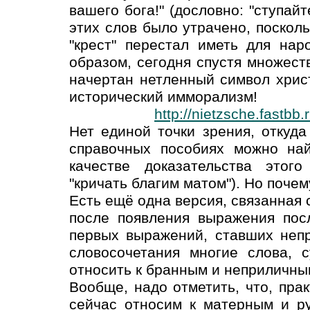
вашего бога!" (дословно: "ступайт
этих слов было утрачено, поскол
"крест" перестал иметь для нар
образом, сегодня спустя множест
начертан нетленный символ христ
исторический имморализм!
http://nietzsche.fastb
Нет единой точки зрения, откуд
справочных пособиях можно най
качестве доказательства этог
"кричать благим матом"). Но почем
Есть ещё одна версия, связанная с
после появления выражения посл
первых выражений, ставших неп
словосочетания многие слова, 
относить к бранным и неприличны
Вообще, надо отметить, что, прак
сейчас относим к матерным и ру